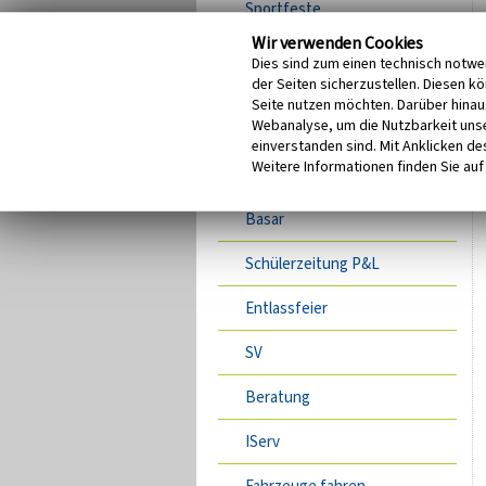
Sportfeste
Wir verwenden Cookies
Projektwochen
Dies sind zum einen technisch notwe
der Seiten sicherzustellen. Diesen k
Schulfeste
Seite nutzen möchten. Darüber hinau
Webanalyse, um die Nutzbarkeit unse
Spielefest der Primarstufe
einverstanden sind. Mit Anklicken des
Weitere Informationen finden Sie auf
Karneval in der Grundschule
Basar
Schülerzeitung P&L
Entlassfeier
SV
Beratung
IServ